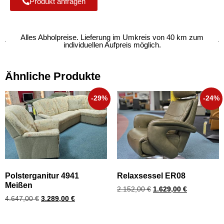
Produkt anfragen
Alles Abholpreise. Lieferung im Umkreis von 40 km zum
individuellen Aufpreis möglich.
Ähnliche Produkte
-29%
-24%
Polsterganitur 4941
Relaxsessel ER08
Meißen
2.152,00
€
1.629,00
€
4.647,00
€
3.289,00
€