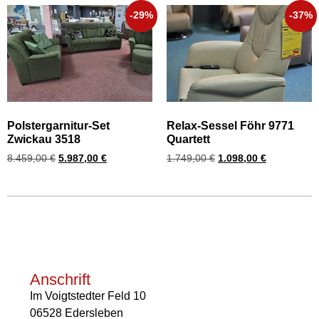
-29%
-37%
Polstergarnitur-Set
Relax-Sessel Föhr 9771
Zwickau 3518
Quartett
8.459,00
€
5.987,00
€
1.749,00
€
1.098,00
€
Anschrift
Im Voigtstedter Feld 10
06528 Edersleben