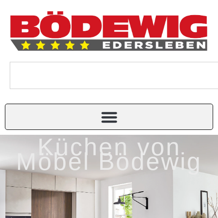
Küchen von
Möbel Bödewig