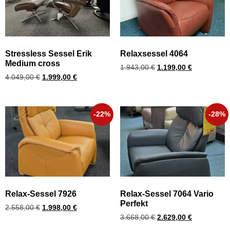
Stressless Sessel Erik
Relaxsessel 4064
Medium cross
1.943,00
€
1.199,00
€
4.049,00
€
1.999,00
€
-22%
-28%
Relax-Sessel 7926
Relax-Sessel 7064 Vario
Perfekt
2.558,00
€
1.998,00
€
3.668,00
€
2.629,00
€