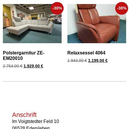
-30%
-38%
Polstergarnitur ZE-
Relaxsessel 4064
EM20010
1.943,00
€
1.199,00
€
2.754,00
€
1.929,00
€
Anschrift
Im Voigtstedter Feld 10
06528 Edersleben