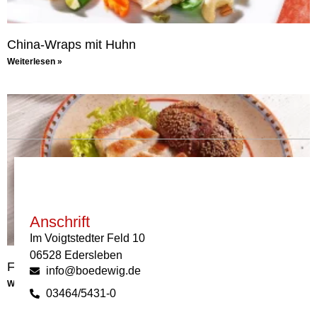
China-Wraps mit Huhn
Weiterlesen »
Anschrift
Im Voigtstedter Feld 10
06528 Edersleben
Fitness-Teller mit Hühnerbrust
info@boedewig.de
Weiterlesen »
03464/5431-0