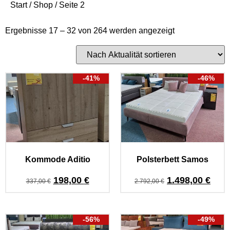
Start
/
Shop
/ Seite 2
Ergebnisse 17 – 32 von 264 werden angezeigt
-41%
-46%
Kommode Aditio
Polsterbett Samos
198,00
€
1.498,00
€
337,00
€
2.792,00
€
-56%
-49%