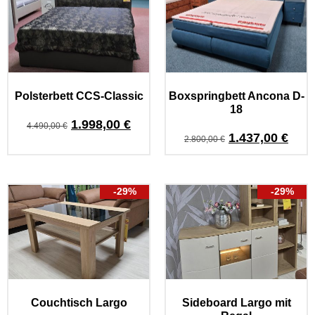
Polsterbett CCS-Classic
Boxspringbett Ancona D-
18
1.998,00
€
4.490,00
€
1.437,00
€
2.800,00
€
-29%
-29%
Couchtisch Largo
Sideboard Largo mit