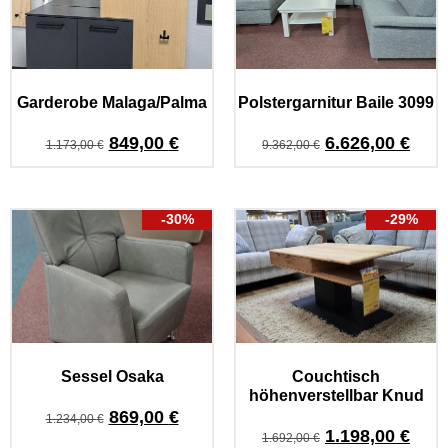
Garderobe Malaga/Palma
Polstergarnitur Baile 3099
849,00
€
6.626,00
€
1.173,00
€
9.362,00
€
-30%
-29%
Sessel Osaka
Couchtisch
höhenverstellbar Knud
869,00
€
1.234,00
€
1.198,00
€
1.692,00
€