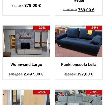
Regal
379,00
€
531,00
€
769,00
€
1.081,00
€
-30%
-24%
Wohnwand Largo
Funktionssofa Leila
2.497,00
€
397,00
€
3.571,00
€
525,00
€
-28%
-29%