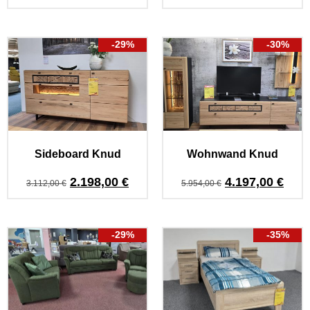
-29%
-30%
Sideboard Knud
Wohnwand Knud
2.198,00
€
4.197,00
€
3.112,00
€
5.954,00
€
-29%
-35%