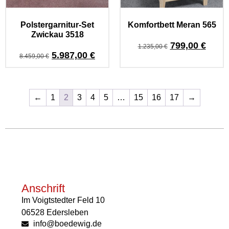
Polstergarnitur-Set
Komfortbett Meran 565
Zwickau 3518
799,00
€
1.235,00
€
5.987,00
€
8.459,00
€
←
1
2
3
4
5
…
15
16
17
→
Anschrift
Im Voigtstedter Feld 10
06528 Edersleben
info@boedewig.de