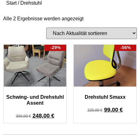
Start
/ Drehstuhl
Alle 2 Ergebnisse werden angezeigt
-29%
-56%
Schwing- und Drehstuhl
Drehstuhl Smaxx
Assent
99,00
€
225,00
€
248,00
€
350,00
€